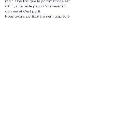
main. Une fois que le paramétrage est
défini, il ne reste plus qu'à insérer sa
donnée et c'est parti.
Nous avons particulièrement apprécié
l'accompagnement personnalisé réalisé
par les équipes de Buddl qui nous a
permis de faire de ce déploiement un
succès. L'onboarding se fait à notre
rythme et en fonction de nos
disponibilités.
En moins d'un mois, nous étions
autonomes sur l'application.
Quel message souhaiteriez vous
partager aux entreprises qui veulent
se lancer dans la mise en place de
Buddl ?
Si vous êtes à la recherche d'un outil qui
allient simplicité d'utilisation et efficacité,
n'hésitez pas à une seconde.
L'application vous fait gagner un temps
conséquent dans les analyses.