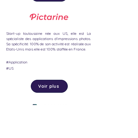
Start-up toulousaine née aux US, elle est La
spécialiste des applications d'impressions photos.
Sa spécificité: 100% de son activité est réalisée aux
Etats-Unis mais elle est 100% staffée en France.
#Application
#US
Voir plus
Spécialiste des pièces détachées et du
reconditionnement dans les secteurs du jardinage
et du bricolage, cette société toulousaine a décidé