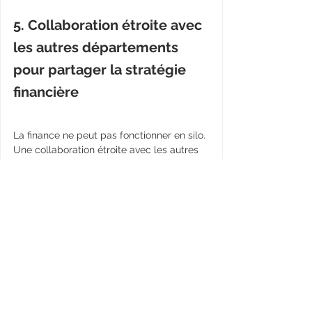
5. Collaboration étroite avec 
les autres départements 
pour partager la stratégie 
financière
La finance ne peut pas fonctionner en silo. 
Une collaboration étroite avec les autres 
départements, tels que les ventes, le 
marketing et les opérations, est 
essentielle pour aligner les objectifs et les 
actions de l'entreprise. Travaillez en 
étroite collaboration avec ces équipes, 
partagez vos connaissances financières et 
utilisez les données financières pour 
orienter les décisions stratégiques de 
l'ensemble de l'entreprise. 
En analysant 
les données et en identifiant les 
tendances, vous pouvez fournir des 