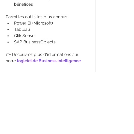
bénéfices
Parmi les outils les plus connus :
Power BI (Microsoft)
Tableau
Qlik Sense
SAP BusinessObjects
👉 Découvrez plus d'informations sur 
notre 
logiciel de Business Intelligence
.
Exemple de Business 
Intelligence en entreprise
Supposons que vous soyez 
DAF 
d’une 
entreprise B2B
 et que votre objectif soit 
d’optimiser la rentabilité de l’entreprise. 
Pour ce faire, vous avez accès à un 
tableau de bord de BI vous permettant de 
suivre des indicateurs clés préalablement 