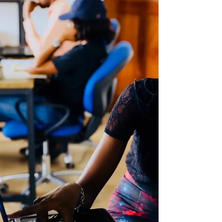
comme si l’ensemble formait une seule
entité économique. Ce processus vise à
éliminer les flux internes (aussi appelés flux
interco ou flux inter compagnies),
harmoniser les traitements comptables et
refléter fidèlement la réalité financière du
groupe. Consolidation statuta