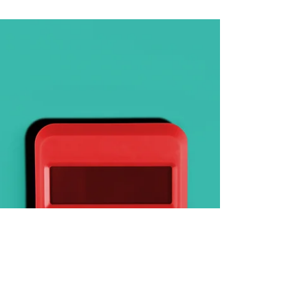
Reporting financier :
définition, importance
et outils
Etablir un reporting (ou rapport de
données) au sein d'une entreprise permet,
sur une base souvent récurrente, de
mettre en évidence des données pré-
établies. Il existe différents types de
reporting. Les reporting comptables ,
opérationnels et financiers. C'est sur ce
dernier que nous allons nous attarder dans
cet article en explorant sa définition, son
importance pour les entreprises, les
indicateurs clés à surveiller, ainsi que les
outils et logiciels qui facilitent sa mis