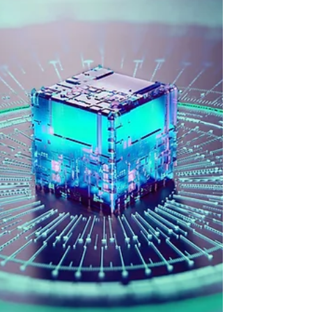
grand groupe, font face à une explosion
d’informations et de données. Ces
données ou "data" sont une réelle mine d'or
pour les entreprises en capacité de les
exploiter. En effet, ces données brutes
n’ont de valeur que si elles sont
transformées en informations exploitables.
C’est ici qu’intervient la Business
Intelligence (BI). Qu'est-ce que la Business
Intelligence (BI) ? Définition de la Business
Intelligence (BI) La Business Inte