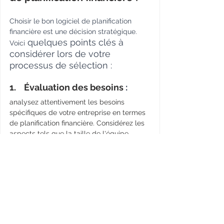
Choisir le bon logiciel de planification 
financière est une décision stratégique. 
 quelques points clés à 
Voici
considérer lors de votre 
processus de sélection :
1.    Évaluation des besoins
 :
analysez attentivement les besoins 
spécifiques de votre entreprise en termes 
de planification financière. Considérez les 
aspects tels que la taille de l'équipe 
financière, le volume de données et les 
fonctionnalités requises.
2.    Compatibilité avec les 
systèmes existants : 
assurez-vous que le logiciel 
s'intègre facilement avec les 
systèmes et logiciels existants 